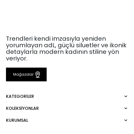
Trendleri kendi imzasıyla yeniden
yorumlayan adL, güçlü siluetler ve ikonik
detaylarla modern kadının stiline yön
veriyor.
Mağazalar
KATEGORILER
KOLEKSIYONLAR
Elbise
Bluz
KURUMSAL
Mert Aslan
Gömlek
Night Zoom
Pantolon
Hakkımızda