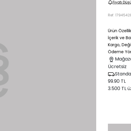
Fiyatı Düş
Ref.
1794542
Ürün Özellik
İçerik ve B
Kargo, Deği
Ödeme Yön
Mağaz
Ücretsiz
Standa
99.90 TL
3.500 TL ü