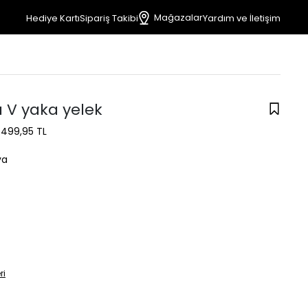
Mağazalar
Hediye Kartı
Sipariş Takibi
Yardım ve İletişim
a V yaka yelek
1.499,95 TL
ya
ri