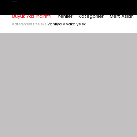
Büyük Yaz İndirimi
Yeniler
Kategoriler
Mert Aslan
Kategoriler
Yelek
Vanilya V yaka yelek