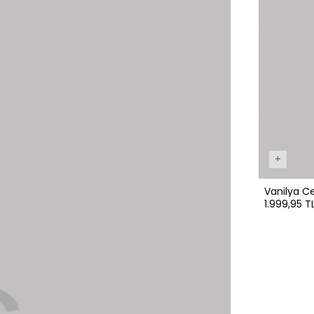
+
Vanilya Ce
1.999,95 T