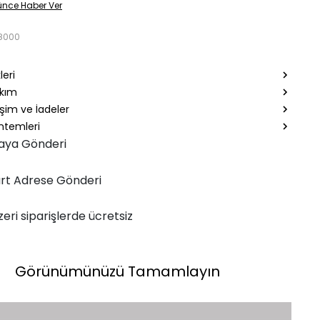
ünce Haber Ver
8000
leri
akım
şim ve İadeler
temleri
aya Gönderi
rt Adrese Gönderi
zeri siparişlerde ücretsiz
Görünümünüzü Tamamlayın