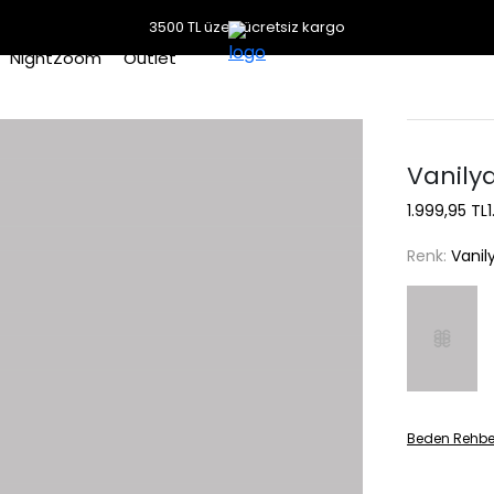
3500 TL üzeri ücretsiz kargo
NightZoom
Outlet
Vanily
1.999,95 TL
Renk:
Vanil
Beden Rehbe