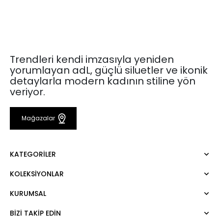
Trendleri kendi imzasıyla yeniden
yorumlayan adL, güçlü siluetler ve ikonik
detaylarla modern kadının stiline yön
veriyor.
Mağazalar
KATEGORILER
KOLEKSIYONLAR
Elbise
Bluz
KURUMSAL
Mert Aslan
Gömlek
Night Zoom
Pantolon
BIZI TAKIP EDIN
Hakkımızda
Nature Love