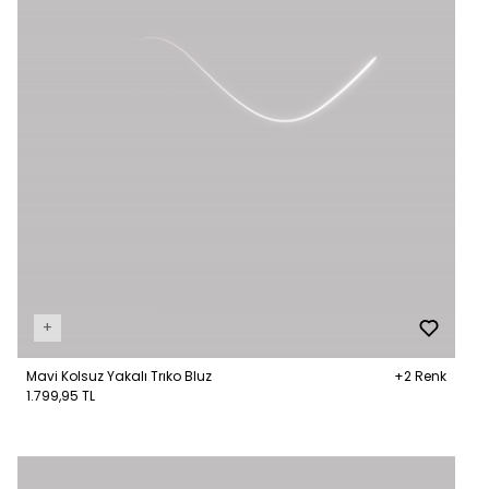
+
Mavi Kolsuz Yakalı Trıko Bluz
+2 Renk
1.799,95 TL