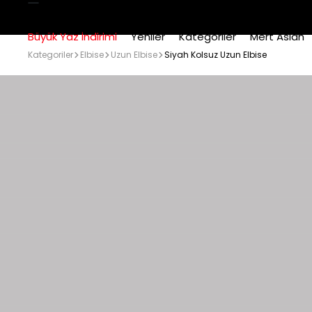
Büyük Yaz İndirimi
Yeniler
Kategoriler
Mert Aslan
Kategoriler
Elbise
Uzun Elbise
Siyah Kolsuz Uzun Elbise