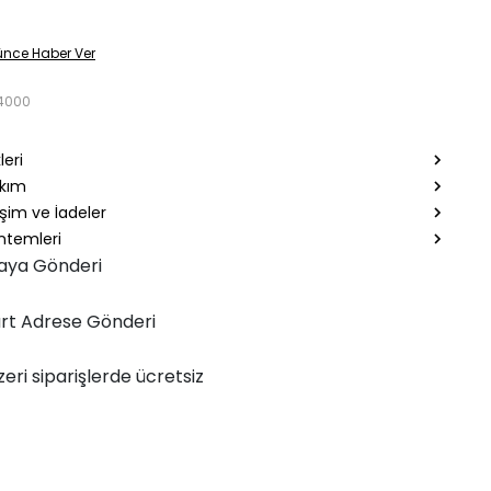
ünce Haber Ver
4000
leri
akım
şim ve İadeler
temleri
aya Gönderi
rt Adrese Gönderi
zeri siparişlerde ücretsiz