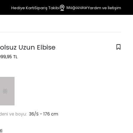
Mağazalar
Hediye Kartı
Sipariş Takibi
Yardım ve İletişim
olsuz Uzun Elbise
999,95 TL
deni ve boyu:
36/S - 176 cm
ri