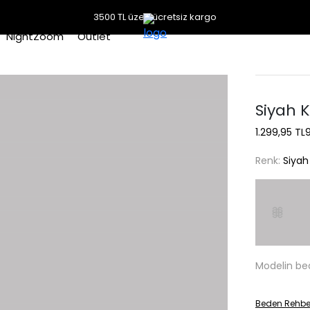
3500 TL üzeri ücretsiz kargo
NightZoom
Outlet
Siyah K
1.299,95 TL
Renk:
Siyah
Modelin be
Beden Rehbe