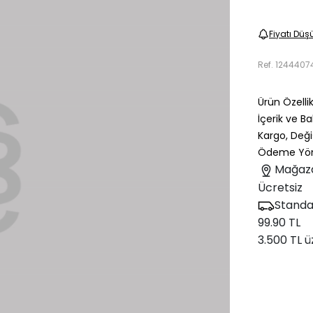
Fiyatı Düş
Ref.
1244407
Ürün Özellik
İçerik ve B
Kargo, Deği
Ödeme Yön
Mağaz
Ücretsiz
Standa
99.90 TL
3.500 TL ü