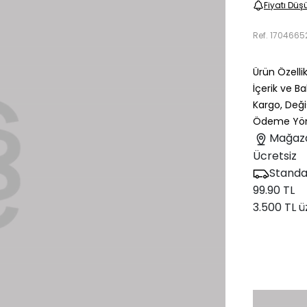
Fiyatı Düş
Ref.
1704665
Ürün Özellik
İçerik ve B
Kargo, Deği
Ödeme Yön
Mağaz
Ücretsiz
Standa
99.90 TL
3.500 TL ü