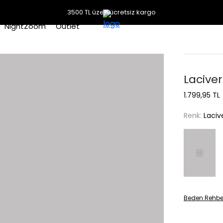
3500 TL üzeri ücretsiz kargo
NightZoom
Outlet
Laciver
1.799,95 TL
Renk:
Laciv
Beden Rehbe