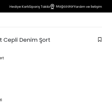
Mağazalar
Hediye Kartı
Sipariş Takibi
Yardım ve İletişim
t Cepli Denim Şort
ert
ri