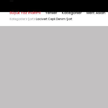
Büyük Yaz İndirimi
Yeniler
Kategoriler
Mert Aslan
Kategoriler
Şort
Lacivert Cepli Denim Şort