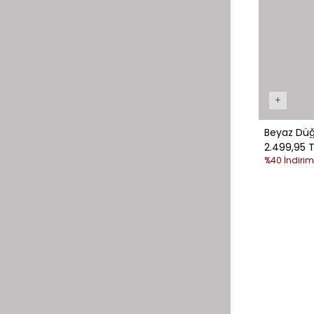
+
Beyaz Dü
2.499,95 T
%40 İndirim