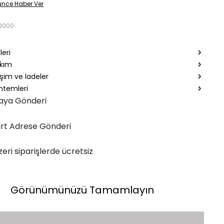
ünce Haber Ver
2000
leri
akım
şim ve İadeler
temleri
aya Gönderi
rt Adrese Gönderi
zeri siparişlerde ücretsiz
Görünümünüzü Tamamlayın