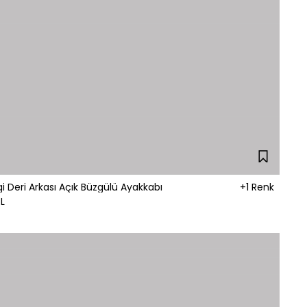
 Deri Arkası Açık Büzgülü Ayakkabı
+1 Renk
L