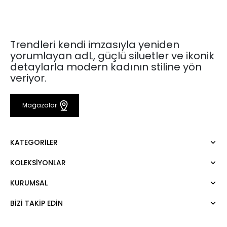
Trendleri kendi imzasıyla yeniden
yorumlayan adL, güçlü siluetler ve ikonik
detaylarla modern kadının stiline yön
veriyor.
Mağazalar
KATEGORILER
KOLEKSIYONLAR
Elbise
Bluz
KURUMSAL
Mert Aslan
Gömlek
Night Zoom
Pantolon
BIZI TAKIP EDIN
Hakkımızda
Nature Love
Sweatshirt
Kurumsal Satış
For Art