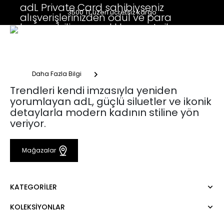
adL Private Card sahibiyseniz
3500 TL üzeri ücretsiz kargo
alışverişlerinizden ödül ve para
kazanabilir, ayrıcalıklı avantajlar ve
çok daha fazlasının keyfini
çıkarabilirsiniz.
Daha Fazla Bilgi
Trendleri kendi imzasıyla yeniden
yorumlayan adL, güçlü siluetler ve ikonik
detaylarla modern kadının stiline yön
veriyor.
Mağazalar
KATEGORILER
KOLEKSIYONLAR
Elbise
Bluz