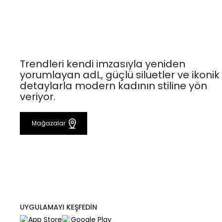
Trendleri kendi imzasıyla yeniden
yorumlayan adL, güçlü siluetler ve ikonik
detaylarla modern kadının stiline yön
veriyor.
Mağazalar
UYGULAMAYI KEŞFEDİN
App Store
Google Play