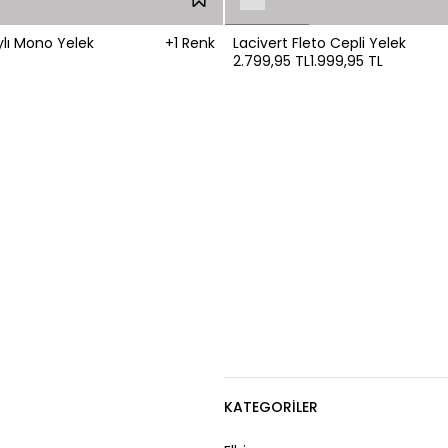
lı Mono Yelek
+1 Renk
Lacivert Fleto Cepli Yelek
2.799,95 TL
1.999,95 TL
KATEGORILER