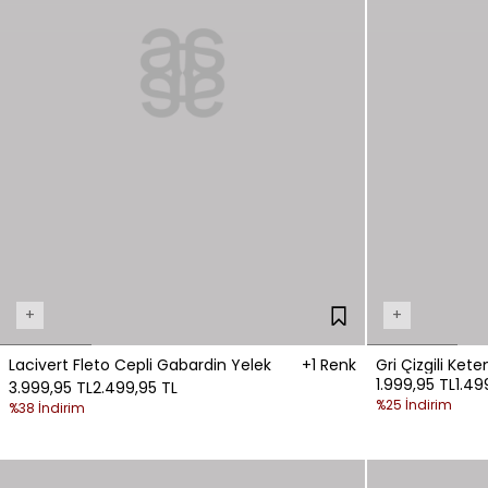
+
+
Lacivert Fleto Cepli Gabardin Yelek
+1 Renk
Gri Çizgili Kete
1.999,95 TL
1.49
3.999,95 TL
2.499,95 TL
%25 İndirim
%38 İndirim