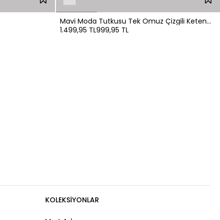
Mavi Moda Tutkusu Tek Omuz Çizgili Keten
1.499,95 TL
999,95 TL
Yelek
KOLEKSIYONLAR