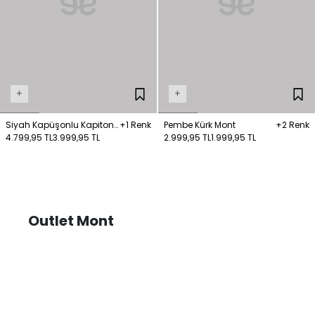
+
+
Siyah Kapüşonlu Kapitone
+1 Renk
Pembe Kürk Mont
+2 Renk
Uzun Mont
4.799,95 TL
3.999,95 TL
2.999,95 TL
1.999,95 TL
Outlet Mont