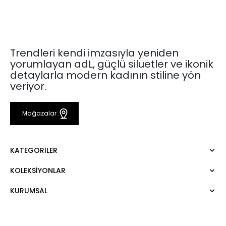
Trendleri kendi imzasıyla yeniden
yorumlayan adL, güçlü siluetler ve ikonik
detaylarla modern kadının stiline yön
veriyor.
Mağazalar
KATEGORILER
KOLEKSIYONLAR
Elbise
Bluz
KURUMSAL
Mert Aslan
Gömlek
Night Zoom
Pantolon
Hakkımızda
Nature Love
Sweatshirt
Kurumsal Satış