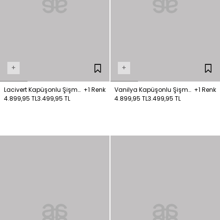
+
+
Lacivert Kapüşonlu Şişme
+1 Renk
Vanilya Kapüşonlu Şişme
+1 Renk
Mont
4.899,95 TL
3.499,95 TL
Mont
4.899,95 TL
3.499,95 TL