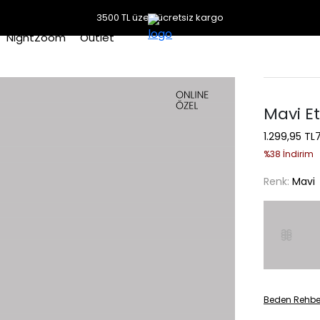
3500 TL üzeri ücretsiz kargo
NightZoom
Outlet
Mavi Et
1.299,95 TL
%38 İndirim
Renk:
Mavi
Beden Rehbe