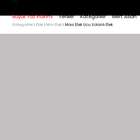
Büyük Yaz İndirimi
Yeniler
Kategoriler
Mert Aslan
Kategoriler
Etek
Mini Etek
Mavi Etek Ucu Volanlı Etek