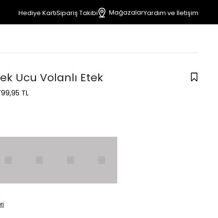
Mağazalar
Hediye Kartı
Sipariş Takibi
Yardım ve İletişim
ek Ucu Volanlı Etek
799,95 TL
ri