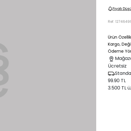
Fiyatı Düş
Ref.
1274649
Ürün Özellik
Kargo, Deği
Ödeme Yön
Mağaz
Ücretsiz
Standa
99.90 TL
3.500 TL ü