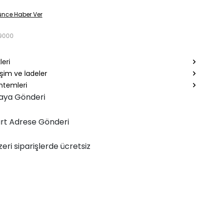
ünce Haber Ver
9000
leri
şim ve İadeler
temleri
aya Gönderi
rt Adrese Gönderi
zeri siparişlerde ücretsiz