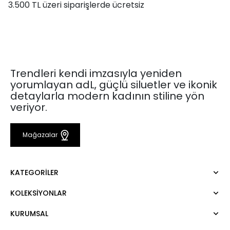
3.500 TL üzeri siparişlerde ücretsiz
Trendleri kendi imzasıyla yeniden
yorumlayan adL, güçlü siluetler ve ikonik
detaylarla modern kadının stiline yön
veriyor.
Mağazalar
KATEGORILER
KOLEKSIYONLAR
Elbise
Bluz
KURUMSAL
Mert Aslan
Gömlek
Night Zoom