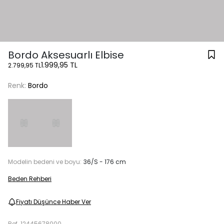
Bordo Aksesuarlı Elbise
1.999,95 TL
2.799,95 TL
Renk:
Bordo
Modelin bedeni ve boyu:
36/S - 176 cm
Beden Rehberi
Fiyatı Düşünce Haber Ver
Ref.
12445678000