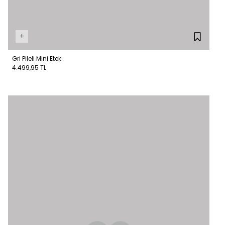
+
Gri Pileli Mini Etek
4.499,95 TL