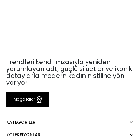
Trendleri kendi imzasıyla yeniden
yorumlayan adL, güçlü siluetler ve ikonik
detaylarla modern kadının stiline yön
veriyor.
Mağazalar
KATEGORILER
KOLEKSIYONLAR
Elbise