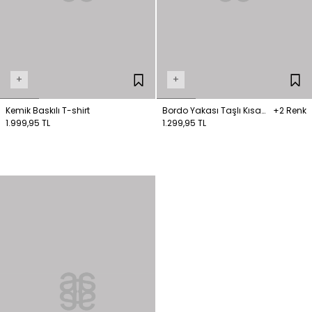
+
+
Kemik Baskılı T-shirt
Bordo Yakası Taşlı Kısa
+2 Renk
1.999,95 TL
Kol Tişört
1.299,95 TL