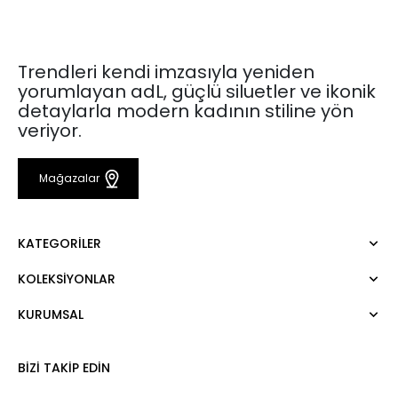
Trendleri kendi imzasıyla yeniden
yorumlayan adL, güçlü siluetler ve ikonik
detaylarla modern kadının stiline yön
veriyor.
Mağazalar
KATEGORILER
KOLEKSIYONLAR
Elbise
Bluz
KURUMSAL
Mert Aslan
Gömlek
Night Zoom
Pantolon
Hakkımızda
Nature Love
BIZI TAKIP EDIN
Sweatshirt
Kurumsal Satış
For Art
Etek