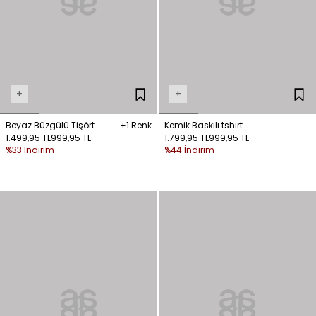
+
+
Beyaz Büzgülü Tişört
+1 Renk
Kemik Baskılı tshırt
1.499,95 TL
999,95 TL
1.799,95 TL
999,95 TL
%33 İndirim
%44 İndirim