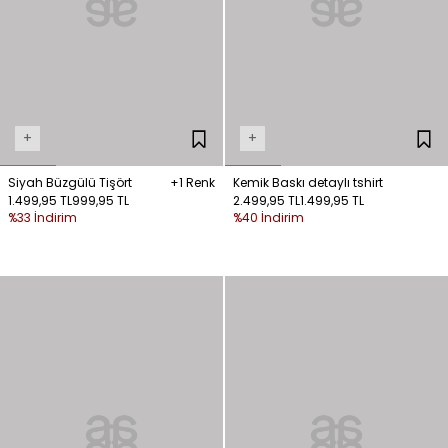
+
+
Siyah Büzgülü Tişört
+1 Renk
Kemik Baskı detaylı tshirt
1.499,95 TL
999,95 TL
2.499,95 TL
1.499,95 TL
%33 İndirim
%40 İndirim