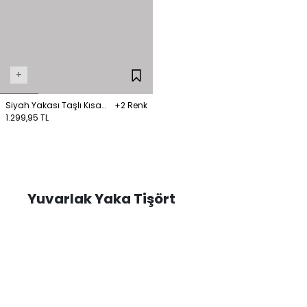
+
Siyah Yakası Taşlı Kısa
+2 Renk
Kol Tişört
1.299,95 TL
Yuvarlak Yaka Tişört