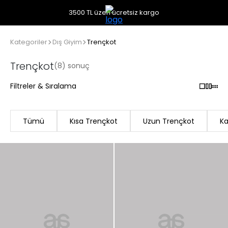
3500 TL üzeri ücretsiz kargo
Kategoriler
Dış Giyim
Trençkot
Trençkot
(8) sonuç
Filtreler & Sıralama
Tümü
Kısa Trençkot
Uzun Trençkot
Ka