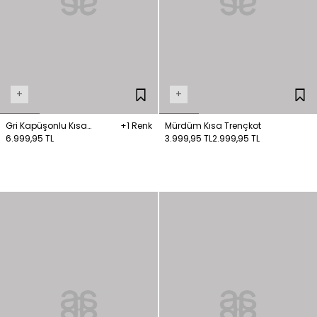
+
+
Gri Kapüşonlu Kısa
+1 Renk
Mürdüm Kısa Trençkot
Trençkot
6.999,95 TL
3.999,95 TL
2.999,95 TL