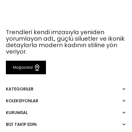
Trendleri kendi imzasıyla yeniden
yorumlayan adL, güçlü siluetler ve ikonik
detaylarla modern kadının stiline yön
veriyor.
Mağazalar
KATEGORILER
KOLEKSIYONLAR
Elbise
Bluz
KURUMSAL
Mert Aslan
Gömlek
Night Zoom
Pantolon
BIZI TAKIP EDIN
Hakkımızda
Nature Love
Sweatshirt