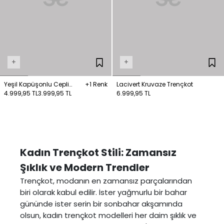
+
+
Yeşil Kapüşonlu Cepli
+1 Renk
Lacivert Kruvaze Trençkot
Trençkot
4.999,95 TL
3.999,95 TL
6.999,95 TL
Kadın Trençkot Stili: Zamansız
Şıklık ve Modern Trendler
Trençkot, modanın en zamansız parçalarından
biri olarak kabul edilir. İster yağmurlu bir bahar
gününde ister serin bir sonbahar akşamında
olsun, kadın trençkot modelleri her daim şıklık ve