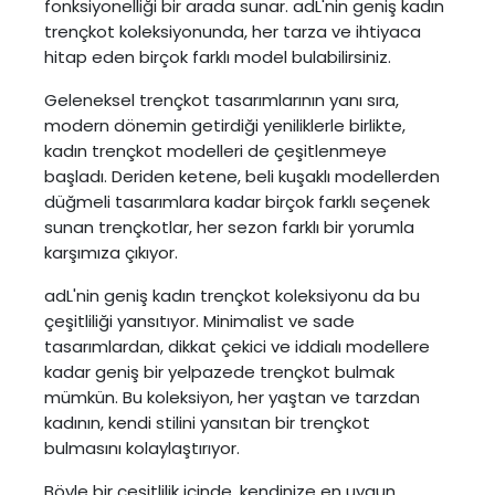
fonksiyonelliği bir arada sunar. adL'nin geniş kadın
trençkot koleksiyonunda, her tarza ve ihtiyaca
hitap eden birçok farklı model bulabilirsiniz.
Geleneksel trençkot tasarımlarının yanı sıra,
modern dönemin getirdiği yeniliklerle birlikte,
kadın trençkot modelleri de çeşitlenmeye
başladı. Deriden ketene, beli kuşaklı modellerden
düğmeli tasarımlara kadar birçok farklı seçenek
sunan trençkotlar, her sezon farklı bir yorumla
karşımıza çıkıyor.
adL'nin geniş kadın trençkot koleksiyonu da bu
çeşitliliği yansıtıyor. Minimalist ve sade
tasarımlardan, dikkat çekici ve iddialı modellere
kadar geniş bir yelpazede trençkot bulmak
mümkün. Bu koleksiyon, her yaştan ve tarzdan
kadının, kendi stilini yansıtan bir trençkot
bulmasını kolaylaştırıyor.
Böyle bir çeşitlilik içinde, kendinize en uygun