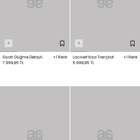
+
+
Siyah Düğme Detaylı
+1 Renk
Lacivert Kısa Trençkot
+1 Renk
Trençkot
7.999,95 TL
5.999,95 TL