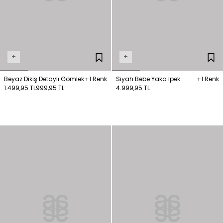
+
+
Beyaz Dikiş Detaylı Gömlek
+1 Renk
Siyah Bebe Yaka İpek
+1 Renk
1.499,95 TL
999,95 TL
Gömlek
4.999,95 TL