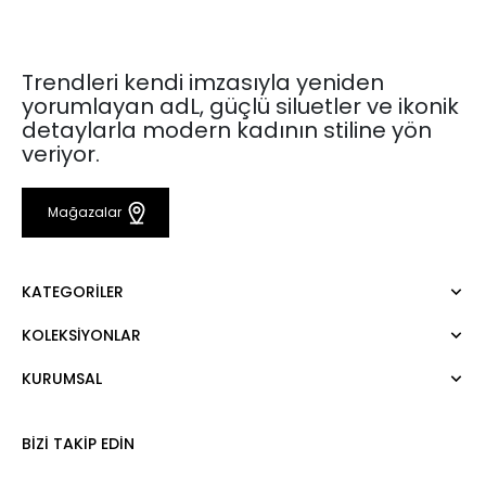
Trendleri kendi imzasıyla yeniden
yorumlayan adL, güçlü siluetler ve ikonik
detaylarla modern kadının stiline yön
veriyor.
Mağazalar
KATEGORILER
KOLEKSIYONLAR
Elbise
Bluz
KURUMSAL
Mert Aslan
Gömlek
Night Zoom
Pantolon
Hakkımızda
Nature Love
BIZI TAKIP EDIN
Sweatshirt
Kurumsal Satış
For Art
Etek
Kariyer