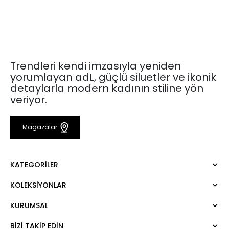
Trendleri kendi imzasıyla yeniden
yorumlayan adL, güçlü siluetler ve ikonik
detaylarla modern kadının stiline yön
veriyor.
Mağazalar
KATEGORILER
KOLEKSIYONLAR
Elbise
Bluz
KURUMSAL
Mert Aslan
Gömlek
Night Zoom
Pantolon
BIZI TAKIP EDIN
Hakkımızda