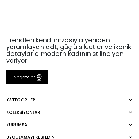
Trendleri kendi imzasıyla yeniden
yorumlayan adL, güçlü siluetler ve ikonik
detaylarla modern kadının stiline yön
veriyor.
Mağazalar
KATEGORILER
KOLEKSIYONLAR
Elbise
Bluz
KURUMSAL
Mert Aslan
Gömlek
Night Zoom
Pantolon
UYGULAMAYI KEŞFEDİN
Hakkımızda