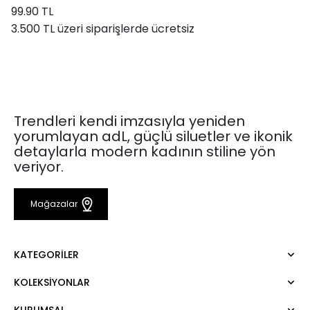
99.90 TL
3.500 TL üzeri siparişlerde ücretsiz
Trendleri kendi imzasıyla yeniden
yorumlayan adL, güçlü siluetler ve ikonik
detaylarla modern kadının stiline yön
veriyor.
Mağazalar
KATEGORILER
KOLEKSIYONLAR
Elbise
Bluz