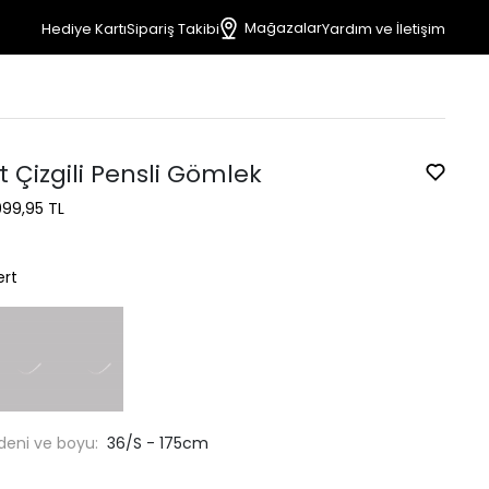
Mağazalar
Hediye Kartı
Sipariş Takibi
Yardım ve İletişim
t Çizgili Pensli Gömlek
999,95 TL
ert
deni ve boyu:
36/S - 175cm