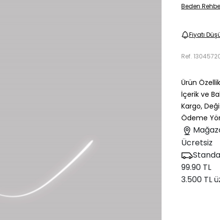
Beden Rehbe
Fiyatı Düş
Ref.
1304572
Ürün Özellik
İçerik ve B
Kargo, Deği
Ödeme Yön
Mağaz
Ücretsiz
Standa
99.90 TL
3.500 TL ü