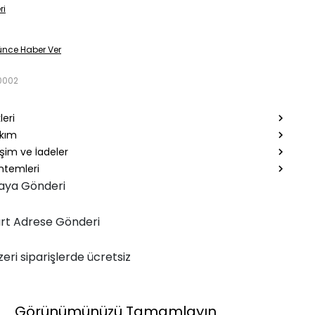
ri
ünce Haber Ver
0002
leri
akım
şim ve İadeler
temleri
aya Gönderi
rt Adrese Gönderi
zeri siparişlerde ücretsiz
Görünümünüzü Tamamlayın