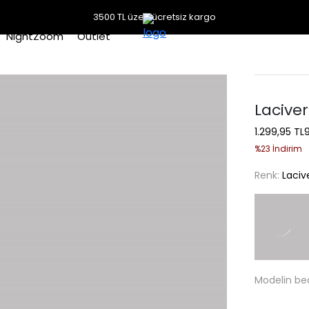
3500 TL üzeri ücretsiz kargo
NightZoom
Outlet
Laciver
1.299,95 TL
%23 İndirim
Renk:
Laciv
Modelin be