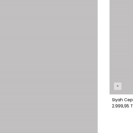
+
Siyah Cepl
2.999,95 T