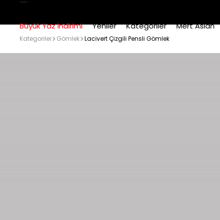
Büyük Yaz İndirimi
Yeniler
Kategoriler
Mert Aslan
Kategoriler
Gömlek
Lacivert Çizgili Pensli Gömlek