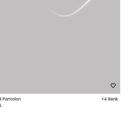
i Pantolon
+4 Renk
L