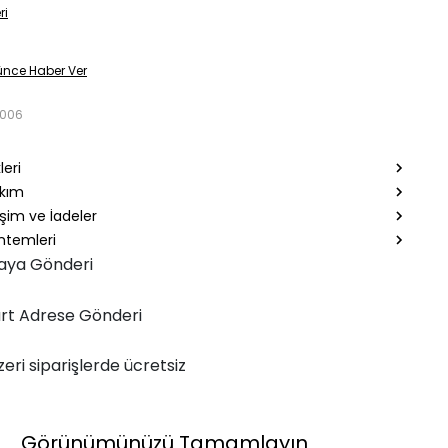
ri
ünce Haber Ver
2006
leri
akım
şim ve İadeler
temleri
aya Gönderi
rt Adrese Gönderi
zeri siparişlerde ücretsiz
Görünümünüzü Tamamlayın