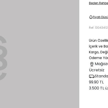
Beden Rehbe
Fiyatı Düş
Ref.
1304341
Ürün Özellik
İçerik ve B
Kargo, Deği
Ödeme Yön
Mağaz
Ücretsiz
Standa
99.90 TL
3.500 TL ü