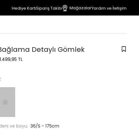
Mağazalar
Hediye Kartı
Sipariş Takibi
Yardım ve İletişim
Bağlama Detaylı Gömlek
1.499,95 TL
z
deni ve boyu:
36/S - 175cm