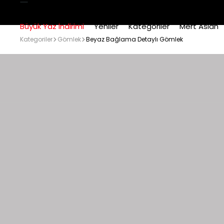
Büyük Yaz İndirimi
Yeniler
Kategoriler
Mert Aslan
Kategoriler
Gömlek
Beyaz Bağlama Detaylı Gömlek