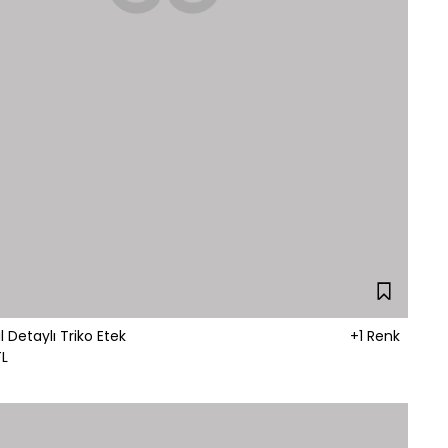
l Detaylı Triko Etek
+1 Renk
TL