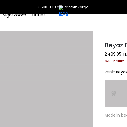
3500 TL üzeri ücretsiz kargo
NightZoom
Outlet
Beyaz 
2.499,95 TL
%40 İndirim
Renk:
Beya
Modelin be