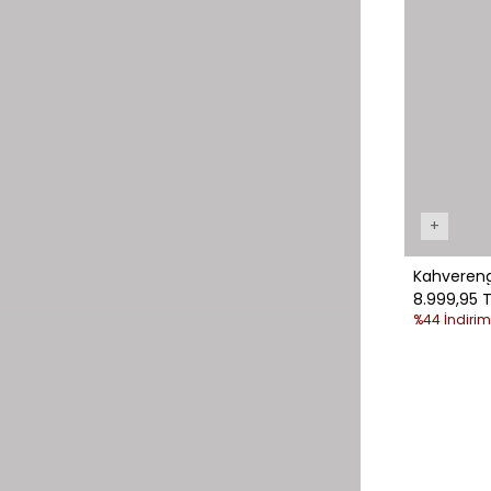
+
Kahvereng
8.999,95 T
%44 İndirim