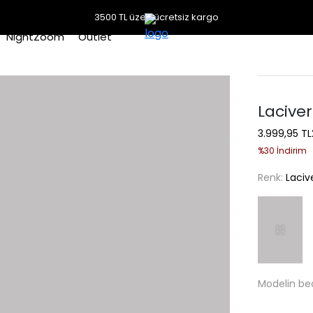
3500 TL üzeri ücretsiz kargo
NightZoom
Outlet
Laciver
3.999,95 TL
%30 İndirim
Renk:
Laciv
Modelin be