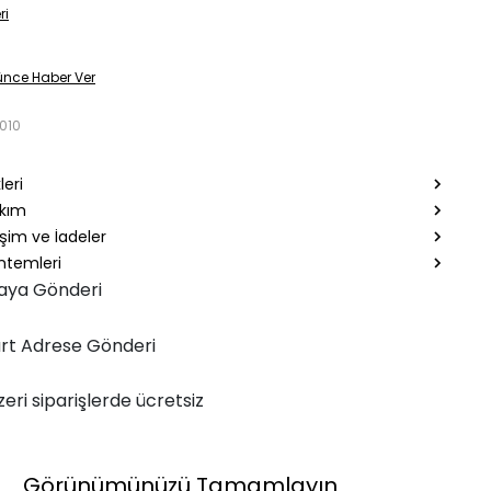
ri
ünce Haber Ver
010
leri
akım
şim ve İadeler
temleri
aya Gönderi
rt Adrese Gönderi
zeri siparişlerde ücretsiz
Görünümünüzü Tamamlayın