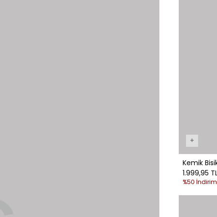
+
Kemik Bisi
1.999,95 T
%50 İndirim