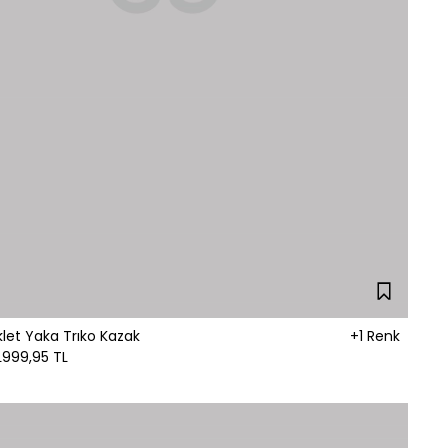
klet Yaka Trıko Kazak
+1 Renk
L
999,95 TL