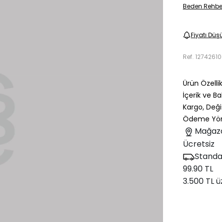
Beden Rehbe
Fiyatı Düş
Ref.
12742610
Ürün Özellik
İçerik ve B
Kargo, Deği
Ödeme Yön
Mağaz
Ücretsiz
Standa
99.90 TL
3.500 TL ü