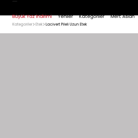
Büyük Yaz İndirimi
Yeniler
Kategoriler
Mert Aslan
Kategoriler
Etek
Lacivert Pileli Uzun Etek