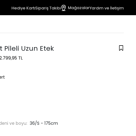
Mağazalar
Hediye Kartı
Sipariş Takibi
Yardım ve İletişim
t Pileli Uzun Etek
2.799,95 TL
ert
deni ve boyu:
36/S - 175cm