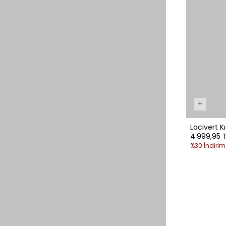
+
Lacivert K
4.999,95 
%30 İndirim