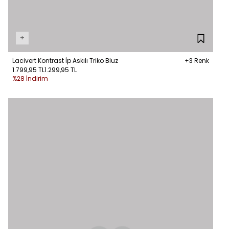
+
Lacivert Kontrast İp Askılı Triko Bluz
+3 Renk
1.799,95 TL
1.299,95 TL
%28 İndirim