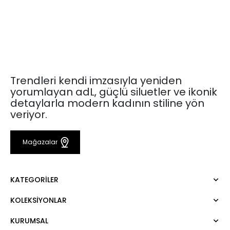
Trendleri kendi imzasıyla yeniden
yorumlayan adL, güçlü siluetler ve ikonik
detaylarla modern kadının stiline yön
veriyor.
Mağazalar
KATEGORILER
KOLEKSIYONLAR
Elbise
Bluz
KURUMSAL
Mert Aslan
Gömlek