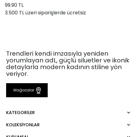
99.90 TL
3.500 TL üzeri siparişlerde ücretsiz
Trendleri kendi imzasıyla yeniden
yorumlayan adL, güçlü siluetler ve ikonik
detaylarla modern kadının stiline yön
veriyor.
Mağazalar
KATEGORILER
KOLEKSIYONLAR
Elbise
Bluz