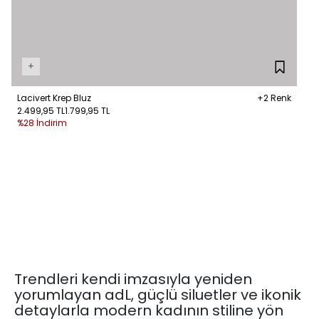
+
Lacivert Krep Bluz
+2 Renk
2.499,95 TL
1.799,95 TL
%28 İndirim
Trendleri kendi imzasıyla yeniden
yorumlayan adL, güçlü siluetler ve ikonik
detaylarla modern kadının stiline yön