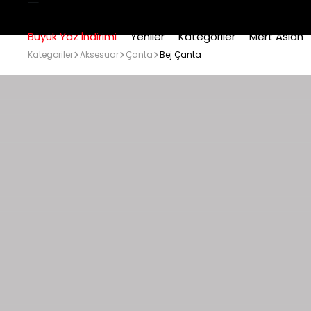
Büyük Yaz İndirimi
Yeniler
Kategoriler
Mert Aslan
Kategoriler
Aksesuar
Çanta
Bej Çanta