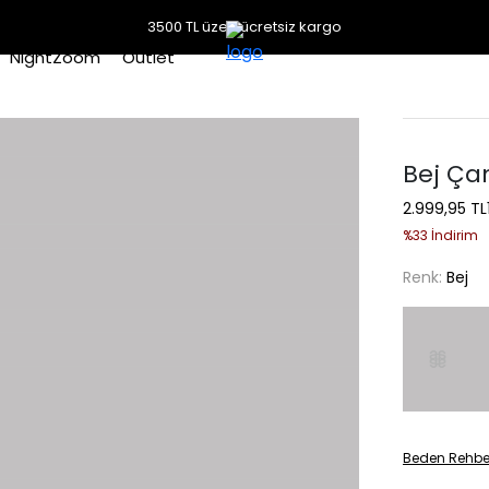
3500 TL üzeri ücretsiz kargo
NightZoom
Outlet
Bej Ça
2.999,95 TL
%33 İndirim
Renk:
Bej
Beden Rehbe