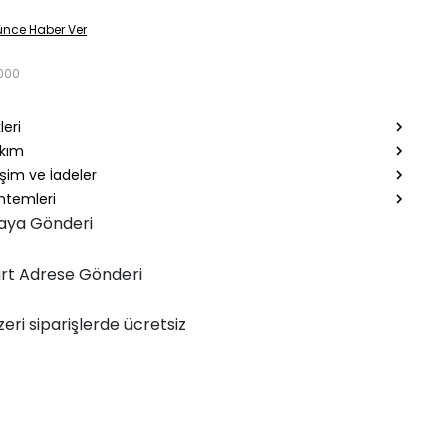
ünce Haber Ver
000
leri
akım
şim ve İadeler
temleri
aya Gönderi
rt Adrese Gönderi
zeri siparişlerde ücretsiz