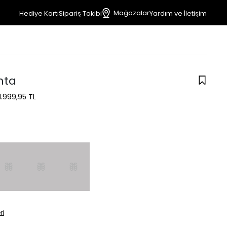
Mağazalar
Hediye Kartı
Sipariş Takibi
Yardım ve İletişim
nta
1.999,95 TL
ri