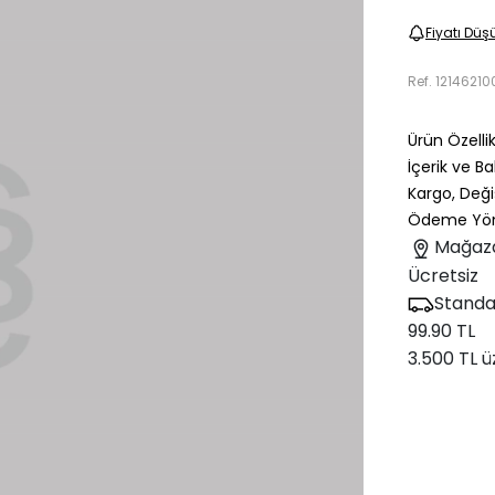
Fiyatı Düş
Ref.
12146210
Ürün Özellik
İçerik ve B
Kargo, Deği
Ödeme Yön
Mağaz
Ücretsiz
Standa
99.90 TL
3.500 TL ü