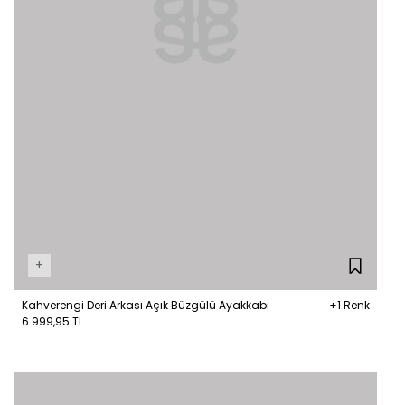
+
Kahverengi Deri Arkası Açık Büzgülü Ayakkabı
+1 Renk
6.999,95 TL