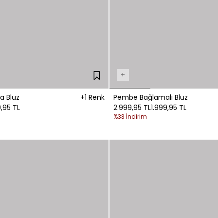
+
a Bluz
+1 Renk
Pembe Bağlamalı Bluz
,95 TL
2.999,95 TL
1.999,95 TL
%33 İndirim