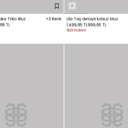
+
ka Triko Bluz
+3 Renk
Lila Taş detaylı kolsuz bluz
95 TL
1.499,95 TL
999,95 TL
%33 İndirim