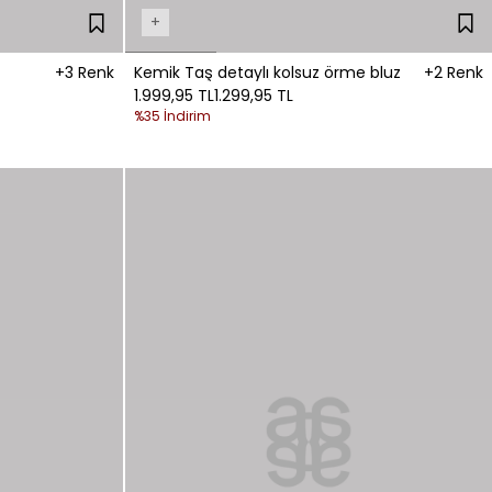
+
+3 Renk
Kemik Taş detaylı kolsuz örme bluz
+2 Renk
1.999,95 TL
1.299,95 TL
%35 İndirim