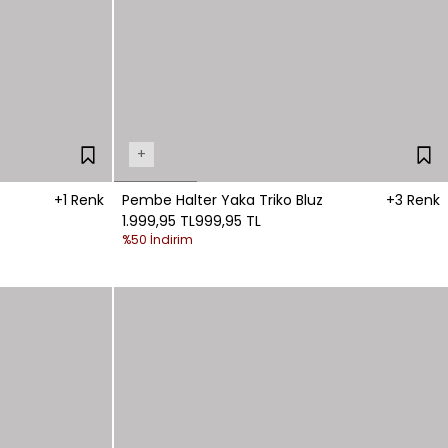
+
+1 Renk
Pembe Halter Yaka Triko Bluz
+3 Renk
1.999,95 TL
999,95 TL
%50 İndirim