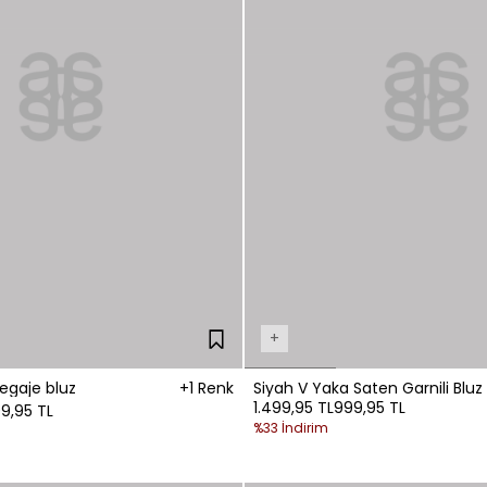
+
egaje bluz
+1 Renk
Siyah V Yaka Saten Garnili Bluz
1.499,95 TL
999,95 TL
99,95 TL
%33 İndirim