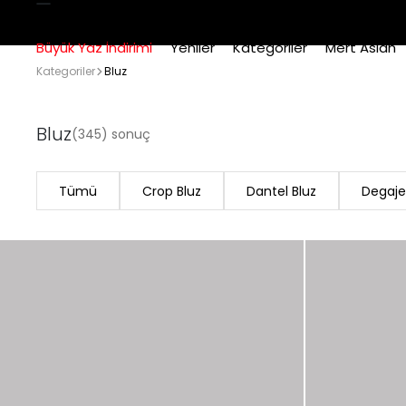
Büyük Yaz İndirimi
Yeniler
Kategoriler
Mert Aslan
Kategoriler
Bluz
Bluz
(345) sonuç
Tümü
Crop Bluz
Dantel Bluz
Degaje