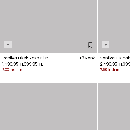
+
+
Vanilya Erkek Yaka Bluz
+2 Renk
Vanilya Dik Yak
1.499,95 TL
999,95 TL
2.499,95 TL
999
%33 İndirim
%60 İndirim