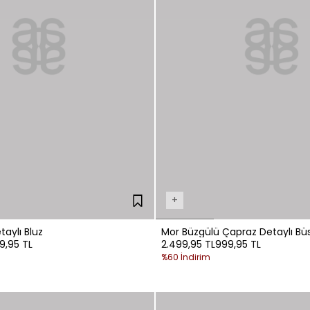
+
aylı Bluz
Mor Büzgülü Çapraz Detaylı Büs
99,95 TL
2.499,95 TL
999,95 TL
%60 İndirim