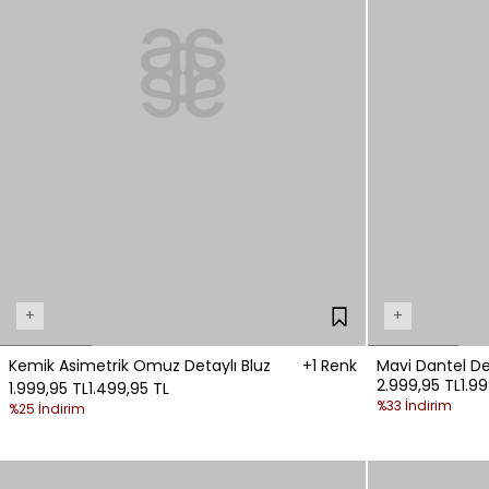
+
+
Kemik Asimetrik Omuz Detaylı Bluz
+1 Renk
Mavi Dantel Det
2.999,95 TL
1.9
1.999,95 TL
1.499,95 TL
%33 İndirim
%25 İndirim