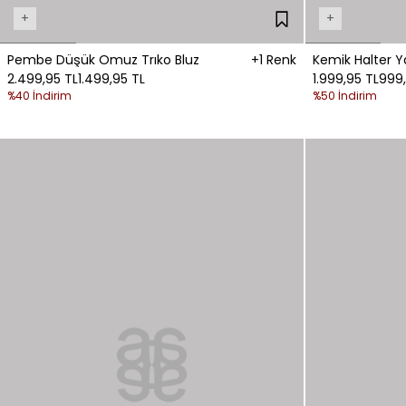
+
+
Pembe Düşük Omuz Trıko Bluz
+1 Renk
Kemik Halter Ya
2.499,95 TL
1.499,95 TL
1.999,95 TL
999,
%40 İndirim
%50 İndirim