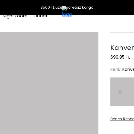
3500 TL üzeri ücretsiz kargo
NightZoom
Outlet
Kahver
699,95 TL
Renk:
Kahve
Beden Rehbe