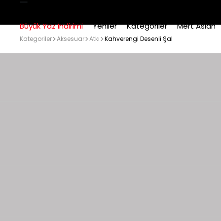
Büyük Yaz İndirimi
Yeniler
Kategoriler
Mert Aslan
Kategoriler
Aksesuar
Atkı
Kahverengi Desenli Şal