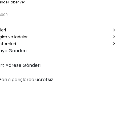
ünce Haber Ver
3000
leri
şim ve İadeler
temleri
aya Gönderi
rt Adrese Gönderi
zeri siparişlerde ücretsiz