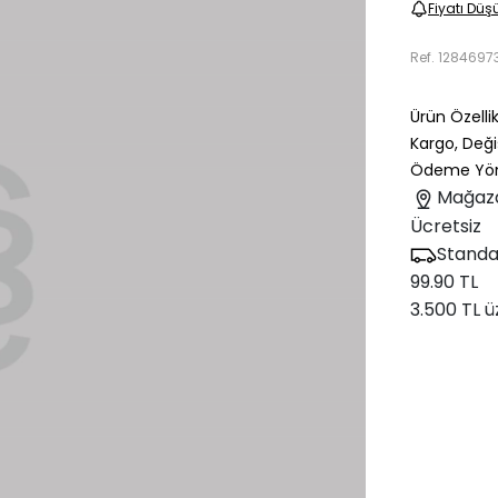
Fiyatı Düş
Ref.
1284697
Ürün Özellik
Kargo, Deği
Ödeme Yön
Mağaz
Ücretsiz
Standa
99.90 TL
3.500 TL ü