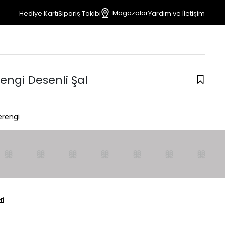
Mağazalar
Hediye Kartı
Sipariş Takibi
Yardım ve İletişim
engi Desenli Şal
rengi
ri