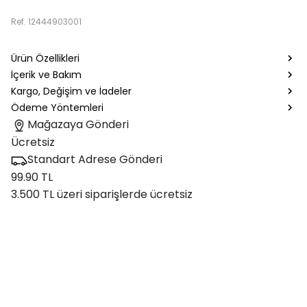
Ref.
12444903001
Ürün Özellikleri
İçerik ve Bakım
Kargo, Değişim ve İadeler
Ödeme Yöntemleri
Mağazaya Gönderi
Ücretsiz
Standart Adrese Gönderi
99.90 TL
3.500 TL üzeri siparişlerde ücretsiz
Trendleri kendi imzasıyla yeniden
yorumlayan adL, güçlü siluetler ve ikonik