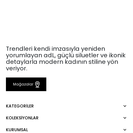
Trendleri kendi imzasıyla yeniden
yorumlayan adL, güçlü siluetler ve ikonik
detaylarla modern kadının stiline yön
veriyor.
Mağazalar
KATEGORILER
KOLEKSIYONLAR
Elbise
Bluz
KURUMSAL
Mert Aslan