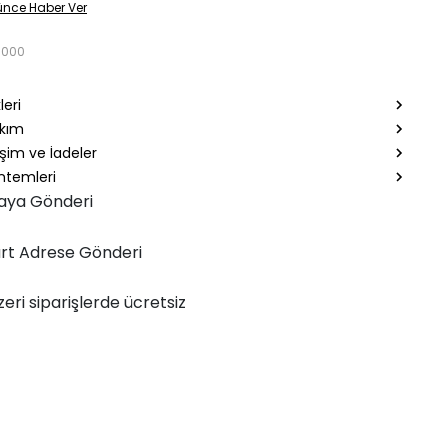
ünce Haber Ver
7000
leri
akım
şim ve İadeler
temleri
aya Gönderi
rt Adrese Gönderi
zeri siparişlerde ücretsiz