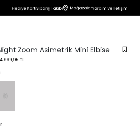
Mağazalar
Hediye Kartı
Sipariş Takibi
Yardım ve İletişim
Night Zoom Asimetrik Mini Elbise
4.999,95 TL
a
ri