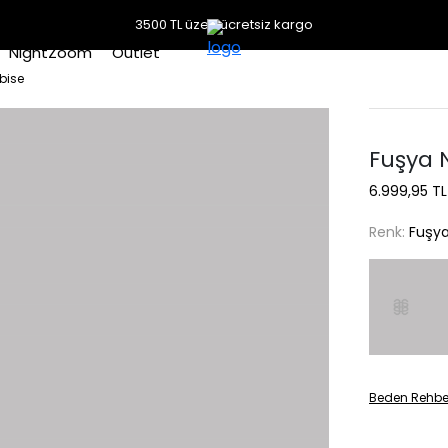
3500 TL üzeri ücretsiz kargo
NightZoom
Outlet
bise
Fuşya 
6.999,95 TL
Renk:
Fuşy
Beden Rehbe