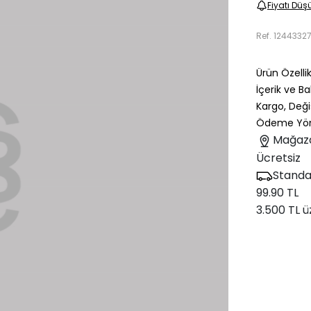
Fiyatı Düş
Ref.
1244332
Ürün Özellik
İçerik ve B
Kargo, Deği
Ödeme Yön
Mağaz
Ücretsiz
Standa
99.90 TL
3.500 TL ü