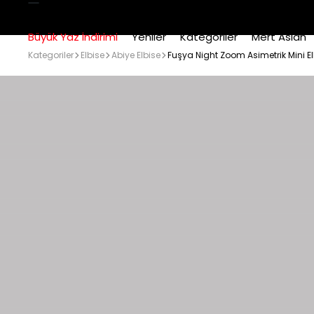
Büyük Yaz İndirimi
Yeniler
Kategoriler
Mert Aslan
Kategoriler
Elbise
Abiye Elbise
Fuşya Night Zoom Asimetrik Mini El