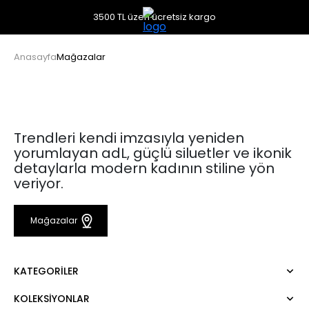
3500 TL üzeri ücretsiz kargo
Anasayfa
Mağazalar
Trendleri kendi imzasıyla yeniden
yorumlayan adL, güçlü siluetler ve ikonik
detaylarla modern kadının stiline yön
veriyor.
Mağazalar
KATEGORILER
KOLEKSIYONLAR
Elbise