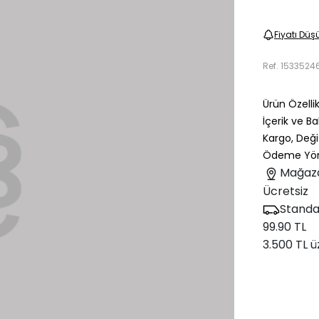
Fiyatı Düş
Ref.
1533524
Ürün Özellik
İçerik ve B
Kargo, Deği
Ödeme Yön
Mağaz
Ücretsiz
Standa
99.90 TL
3.500 TL ü