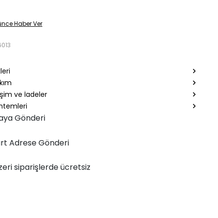
ünce Haber Ver
6013
leri
akım
şim ve İadeler
temleri
aya Gönderi
rt Adrese Gönderi
zeri siparişlerde ücretsiz