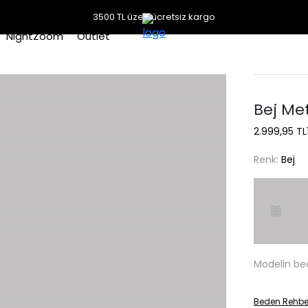
3500 TL üzeri ücretsiz kargo
NightZoom
Outlet
Bej Met
2.999,95 TL
Renk:
Bej
Modelin be
Beden Rehbe