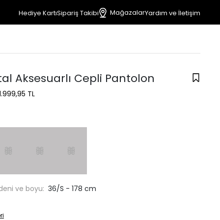
Mağazalar
Hediye Kartı
Sipariş Takibi
Yardım ve İletişim
al Aksesuarlı Cepli Pantolon
1.999,95 TL
deni ve boyu:
36/S - 178 cm
ri