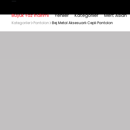
Büyük Yaz İndirimi
Yeniler
Kategoriler
Mert Aslan
Kategoriler
Pantolon
Bej Metal Aksesuarlı Cepli Pantolon