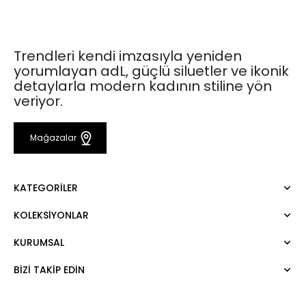
Trendleri kendi imzasıyla yeniden
yorumlayan adL, güçlü siluetler ve ikonik
detaylarla modern kadının stiline yön
veriyor.
Mağazalar
KATEGORILER
KOLEKSIYONLAR
Elbise
Bluz
KURUMSAL
Mert Aslan
Gömlek
Night Zoom
Pantolon
BIZI TAKIP EDIN
Hakkımızda
Nature Love
Sweatshirt
Kurumsal Satış
For Art
Etek