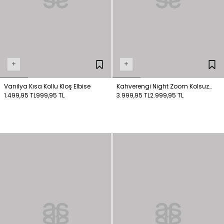
+
+
Vanilya Kısa Kollu Kloş Elbise
Kahverengi Night Zoom Kolsuz
1.499,95 TL
999,95 TL
Uzun Örme Elbise
3.999,95 TL
2.999,95 TL