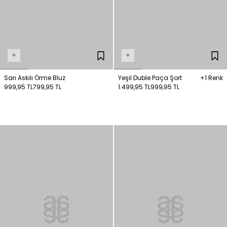
+
+
Sarı Askılı Örme Bluz
Yeşil Duble Paça Şort
+1 Renk
999,95 TL
799,95 TL
1.499,95 TL
999,95 TL