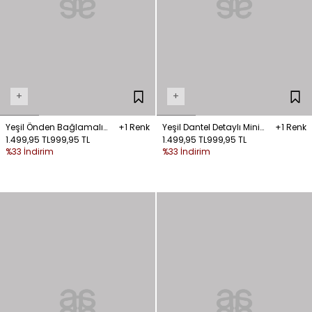
+
+
Yeşil Önden Bağlamalı
+1 Renk
Yeşil Dantel Detaylı Mini
+1 Renk
Dantelli Bluz
1.499,95 TL
999,95 TL
Etek
1.499,95 TL
999,95 TL
%33 İndirim
%33 İndirim