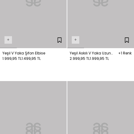
+
+
Yeşil V Yaka Şifon Elbise
Yeşil Askılı V Yaka Uzun
+1 Renk
1.999,95 TL
1.499,95 TL
Elbise
2.999,95 TL
1.999,95 TL