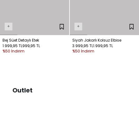
+
+
Bej Süet Detaylı Etek
Siyah Jakarlı Kolsuz Elbise
1.999,95 TL
999,95 TL
3.999,95 TL
1.999,95 TL
%50 İndirim
%50 İndirim
Outlet