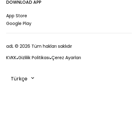
Kariyer
DOWNLOAD APP
Ceket
Hediye Kartı
Hırka
Private Card
App Store
Yelek
Mağazalar
Google Play
Kaban
Bize Ulaşın
Kampanyalar
adL
© 2026 Tüm hakları saklıdır
Sıkça Sorulan Sorular
Müşteri Hizmetleri
Ödeme
KVKK
Gizlilik Politikası
Çerez Ayarları
0850 215 43 75
Teslimat
Değişim ve İade
Sipariş Takibi
Çerez Politikası