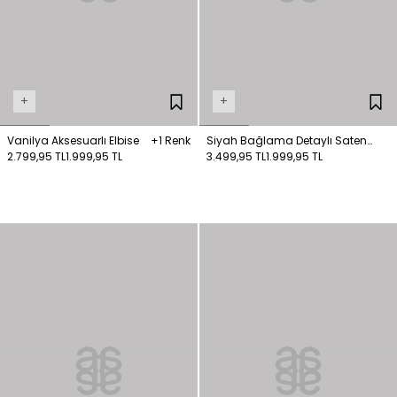
+
+
Vanilya Aksesuarlı Elbise
+1 Renk
Siyah Bağlama Detaylı Saten
2.799,95 TL
1.999,95 TL
Elbise
3.499,95 TL
1.999,95 TL