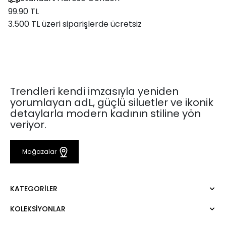
99.90 TL
3.500 TL üzeri siparişlerde ücretsiz
Trendleri kendi imzasıyla yeniden
yorumlayan adL, güçlü siluetler ve ikonik
detaylarla modern kadının stiline yön
veriyor.
Mağazalar
KATEGORILER
KOLEKSIYONLAR
Elbise
Bluz