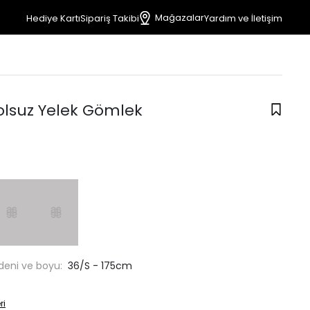
Mağazalar
Hediye Kartı
Sipariş Takibi
Yardım ve İletişim
olsuz Yelek Gömlek
deni ve boyu:
36/S - 175cm
ri