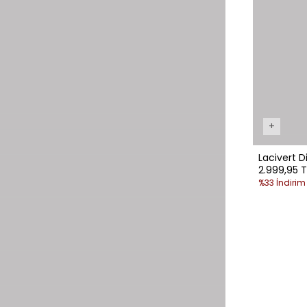
+
Lacivert D
2.999,95 T
%33 İndirim