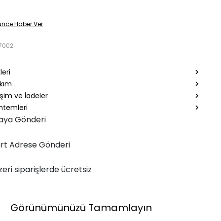
ünce Haber Ver
7002
leri
akım
şim ve İadeler
temleri
aya Gönderi
rt Adrese Gönderi
zeri siparişlerde ücretsiz
Görünümünüzü Tamamlayın