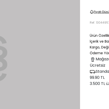
Fiyatı Düş
Ref.
1304495
Ürün Özellik
İçerik ve B
Kargo, Deği
Ödeme Yön
Mağaz
Ücretsiz
Standa
99.90 TL
3.500 TL ü