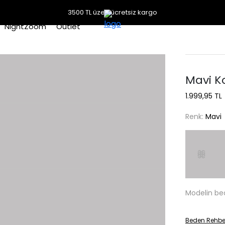
3500 TL üzeri ücretsiz kargo
NightZoom
Outlet
Mavi K
1.999,95 TL
Renk:
Mavi
Modelin be
Beden Rehbe