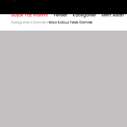
Büyük Yaz İndirimi
Yeniler
Kategoriler
Mert Aslan
Kategoriler
Gömlek
Mavi Kolsuz Yelek Gömlek