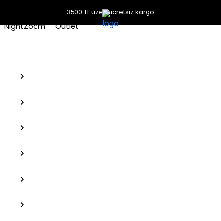
3500 TL üzeri ücretsiz kargo
NightZoom
Outlet