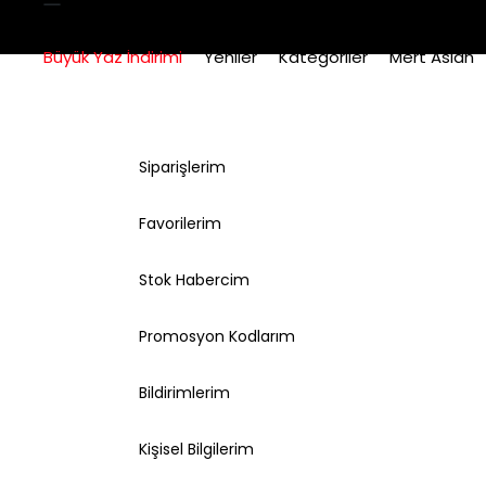
Büyük Yaz İndirimi
Yeniler
Kategoriler
Mert Aslan
Siparişlerim
Favorilerim
Stok Habercim
Promosyon Kodlarım
Bildirimlerim
Kişisel Bilgilerim